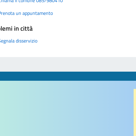
Chiama il comune 085/980410
Prenota un appuntamento
lemi in città
Segnala disservizio