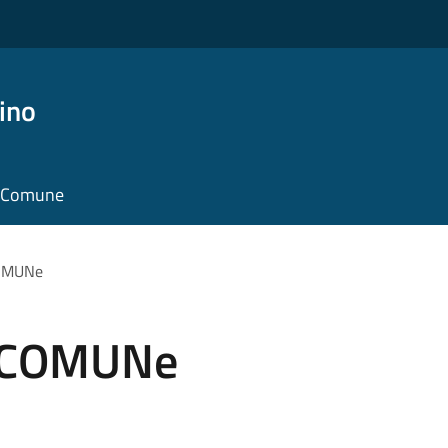
ino
il Comune
COMUNe
N COMUNe