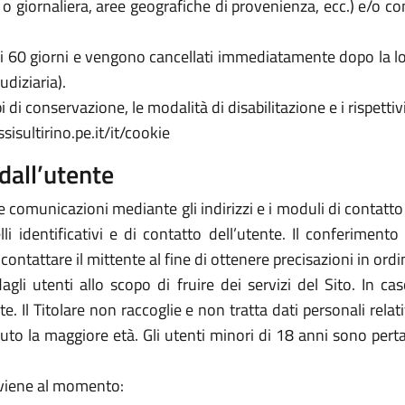
a o giornaliera, aree geografiche di provenienza, ecc.) e/o c
 di 60 giorni e vengono cancellati immediatamente dopo la lo
udiziaria).
 di conservazione, le modalità di disabilitazione e i rispettivi
isultirino.pe.it/it/cookie
dall’utente
e comunicazioni mediante gli indirizzi e i moduli di contatto ivi
 identificativi e di contatto dell’utente. Il conferimento 
icontattare il mittente al fine di ottenere precisazioni in or
 dagli utenti allo scopo di fruire dei servizi del Sito. In 
arte. Il Titolare non raccoglie e non tratta dati personali rela
piuto la maggiore età. Gli utenti minori di 18 anni sono perta
avviene al momento: