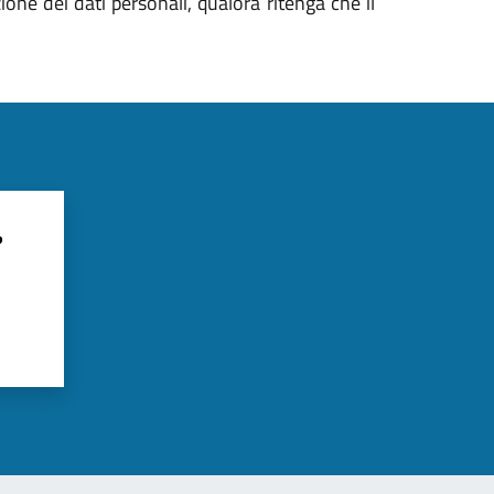
zione dei dati personali, qualora ritenga che il
?