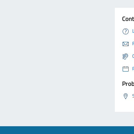
Cont
Prob