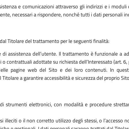
sistenza e comunicazioni attraverso gli indirizzi e i moduli d
ttente, necessari a rispondere, nonché tutti i dati personali i
dal Titolare del trattamento per le seguenti finalità:
e di assistenza dell’utente. Il trattamento è funzionale a a
o contrattuali adottate su richiesta dell’Interessato (art. 6, 
elle pagine web del Sito e dei loro contenuti. In quest
tolare a garantire accessibilità e sicurezza del proprio Sito (a
o di strumenti elettronici, con modalità e procedure stret
 usi illeciti o il non corretto utilizzo degli stessi, o l’access
che e gestionali. I dati personali saranno trattati dal Titol