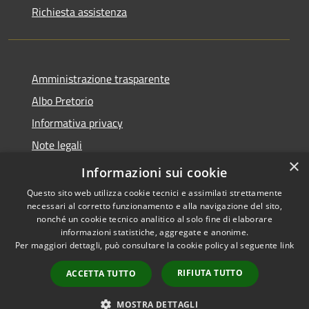
Richiesta assistenza
Amministrazione trasparente
Albo Pretorio
Informativa privacy
Note legali
×
Dichiarazione di accessibilità
Informazioni sui cookie
Questo sito web utilizza cookie tecnici e assimilati strettamente
necessari al corretto funzionamento e alla navigazione del sito,
nonché un cookie tecnico analitico al solo fine di elaborare
informazioni statistiche, aggregate e anonime.
RSS
Copyright © 2026 • Comune di
Per maggiori dettagli, può consultare la cookie policy al seguente
link
Accessibilità
Bussi sul Tirino • Powered by
Privacy
Municipium
Accesso
•
RIFIUTA TUTTO
ACCETTA TUTTO
Cookie
redazione
Mappa del sito
MOSTRA DETTAGLI