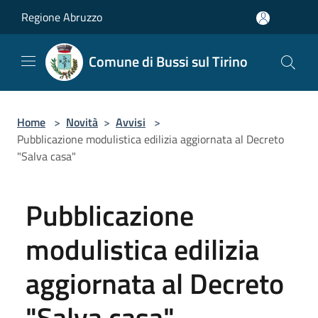
Salta al contenuto principale
Regione Abruzzo
Comune di Bussi sul Tirino
Home
>
Novità
>
Avvisi
>
Pubblicazione modulistica edilizia aggiornata al Decreto
"Salva casa"
Pubblicazione
modulistica edilizia
aggiornata al Decreto
"Salva casa"