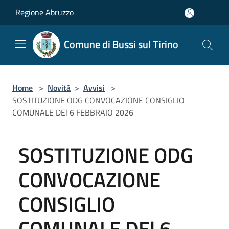
Salta al contenuto principale
Regione Abruzzo
Comune di Bussi sul Tirino
Home
>
Novità
>
Avvisi
>
SOSTITUZIONE ODG CONVOCAZIONE CONSIGLIO
COMUNALE DEl 6 FEBBRAIO 2026
SOSTITUZIONE ODG
CONVOCAZIONE
CONSIGLIO
COMUNALE DEl 6