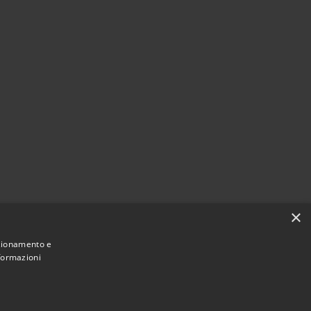
×
nzionamento e
nformazioni