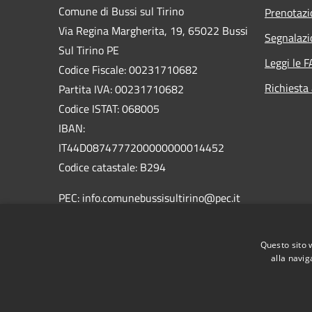
Comune di Bussi sul Tirino
Prenotaz
Via Regina Margherita, 19, 65022 Bussi
Segnalazi
Sul Tirino PE
Leggi le 
Codice Fiscale: 00231710682
Richiesta
Partita IVA: 00231710682
Codice ISTAT: 068005
IBAN:
IT44D0874777200000000014452
Codice catastale: B294
PEC: info.comunebussisultirino@pec.it
Centralino Unico: 085/980410 -
085/9809345
Questo sito 
alla navig