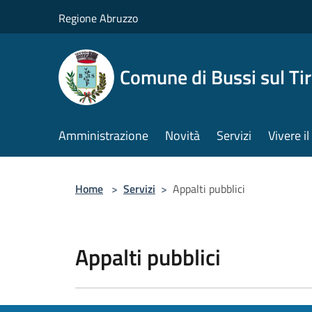
Salta al contenuto principale
Regione Abruzzo
Comune di Bussi sul Tir
Amministrazione
Novità
Servizi
Vivere 
Home
>
Servizi
>
Appalti pubblici
Appalti pubblici