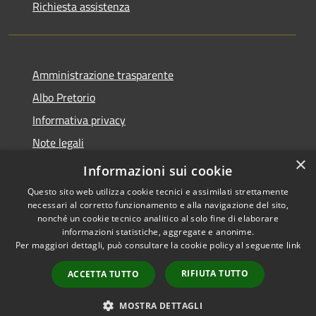
Richiesta assistenza
Amministrazione trasparente
Albo Pretorio
Informativa privacy
Note legali
×
Dichiarazione di accessibilità
Informazioni sui cookie
Questo sito web utilizza cookie tecnici e assimilati strettamente
necessari al corretto funzionamento e alla navigazione del sito,
nonché un cookie tecnico analitico al solo fine di elaborare
informazioni statistiche, aggregate e anonime.
RSS
Copyright © 2026 • Comune di
Per maggiori dettagli, può consultare la cookie policy al seguente
link
Accessibilità
Bussi sul Tirino • Powered by
Privacy
Municipium
Accesso
•
RIFIUTA TUTTO
ACCETTA TUTTO
Cookie
redazione
Mappa del sito
MOSTRA DETTAGLI