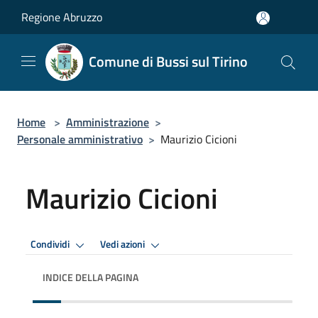
Salta al contenuto principale
Regione Abruzzo
Comune di Bussi sul Tirino
Home
>
Amministrazione
>
Personale amministrativo
>
Maurizio Cicioni
Maurizio Cicioni
Condividi
Vedi azioni
INDICE DELLA PAGINA