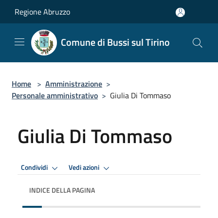
Salta al contenuto principale
Regione Abruzzo
Comune di Bussi sul Tirino
Home
>
Amministrazione
>
Personale amministrativo
>
Giulia Di Tommaso
Giulia Di Tommaso
Condividi
Vedi azioni
INDICE DELLA PAGINA