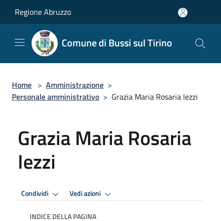
Salta al contenuto principale
Regione Abruzzo
Comune di Bussi sul Tirino
Home
>
Amministrazione
>
Personale amministrativo
>
Grazia Maria Rosaria Iezzi
Grazia Maria Rosaria
Iezzi
Condividi
Vedi azioni
INDICE DELLA PAGINA