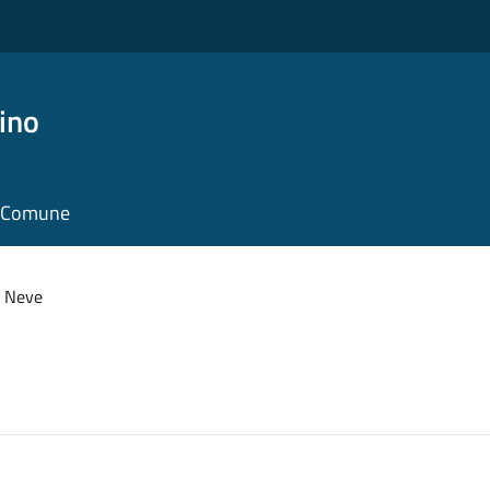
ino
il Comune
a Neve