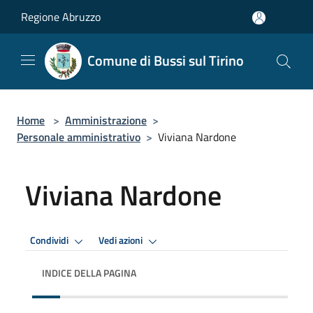
Salta al contenuto principale
Regione Abruzzo
Comune di Bussi sul Tirino
Home
>
Amministrazione
>
Personale amministrativo
>
Viviana Nardone
Viviana Nardone
Condividi
Vedi azioni
INDICE DELLA PAGINA