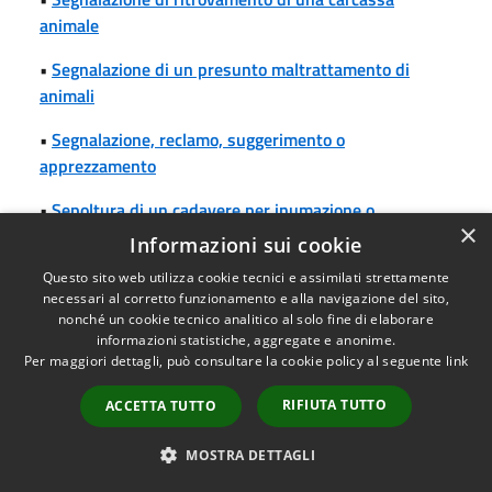
animale
•
Segnalazione di un presunto maltrattamento di
animali
•
Segnalazione, reclamo, suggerimento o
apprezzamento
•
Sepoltura di un cadavere per inumazione o
×
tumulazione
Informazioni sui cookie
•
Soppressione della numerazione civica
Questo sito web utilizza cookie tecnici e assimilati strettamente
necessari al corretto funzionamento e alla navigazione del sito,
nonché un cookie tecnico analitico al solo fine di elaborare
•
Striscioni e stendardi: nuova installazione di
informazioni statistiche, aggregate e anonime.
striscioni e stendardi
Per maggiori dettagli, può consultare la cookie policy al seguente
link
•
Trascrizione di atti di stato civile formati all'estero
RIFIUTA TUTTO
ACCETTA TUTTO
•
Trasferimento della proprietà del cane al Comune
MOSTRA DETTAGLI
•
Trasferimento della residenza all'estero